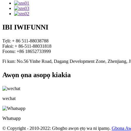
IBI IWIFUNNI
Tẹli: + 86 511-88038788
Faksi: + 86-511-88031818
Foonu: +86 18652733999
Fi kun: No.56 Yinhe Road, Dagang Development Zone, Zhenjiang, J
Awọn ọna asopọ kiakia
wechat
Whatsapp
© Copyright - 2010-2022: Gbogbo awọn ẹtọ wa ni ipamọ.
Gbona Aw