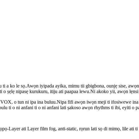
 ti a ko le sọ.Awọn iyipada ayika, mimu tii gbigbona, ounjẹ sise, awọn
ti o ṣẹlẹ nipasẹ kurukuru, itiju ati paapaa lewu.Ni akoko yii, awọn lẹnsi 
VOX, o tun ni ipa ina buluu.Nipa fifi awọn iwọn meji ti ifosiwewe ina bu
a bulu ti o ni anfani ti o ni anfani lati ṣakoso awọn rhythms ti ibi, eyiti
lọpọ-Layer ati Layer film fog, anti-static, rọrun lati sọ di mimọ, lile at