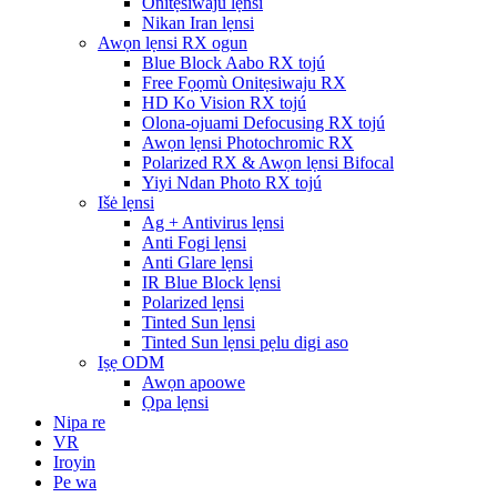
Onitẹsiwaju lẹnsi
Nikan Iran lẹnsi
Awọn lẹnsi RX ogun
Blue Block Aabo RX tojú
Free Fọọmù Onitẹsiwaju RX
HD Ko Vision RX tojú
Olona-ojuami Defocusing RX tojú
Awọn lẹnsi Photochromic RX
Polarized RX & Awọn lẹnsi Bifocal
Yiyi Ndan Photo RX tojú
Išė lẹnsi
Ag + Antivirus lẹnsi
Anti Fogi lẹnsi
Anti Glare lẹnsi
IR Blue Block lẹnsi
Polarized lẹnsi
Tinted Sun lẹnsi
Tinted Sun lẹnsi pẹlu digi aso
Iṣẹ ODM
Awọn apoowe
Ọpa lẹnsi
Nipa re
VR
Iroyin
Pe wa