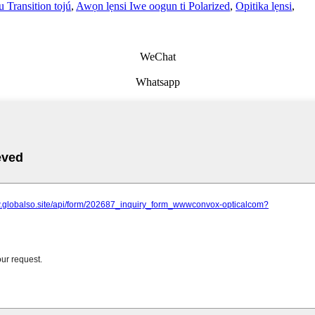
 Transition tojú
,
Awọn lẹnsi Iwe oogun ti Polarized
,
Opitika lẹnsi
,
WeChat
Whatsapp