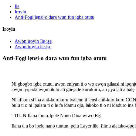
Ile
Iroyin
Anti-Fọgi lẹnsi-o dara wun fun igba otutu
Iroyin
Awọn iroyin Ile-iṣẹ
Awọn iroyin ile-iṣẹ
Anti-Fọgi lẹnsi-o dara wun fun igba otutu
Ni gbogbo igba otutu, awọn eniyan ti o wọ awọn gilaasi ni ipọnju
awọn iyipada iwọn otutu ati gbejade kurukuru, ati jiya lati aibalẹ 
Ni afikun si ipa anti-kurukuru iyalẹnu ti lẹnsi anti-kurukuru CON
bulu ti o ni ipalara ti o le fa idamu oju, lakoko ti o ni idaduro in
TITUN Ilana ibora-Ipele Nano Dina wiwo RẸ
Ilana ti a bo ipele nano tuntun, pẹlu Layer lile, fiimu alatako-ọpọ