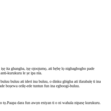
 iṣẹ ita gbangba, iṣẹ ojoojumọ, ati bẹbẹ lọ nigbagbogbo pade
anti-kurukuru le ṣe ipa nla.
luu buluu ati ideri ina buluu, o dinku gbigba ati ifarabalẹ ti ina
 o pade boṣewa orilẹ-ede tuntun fun ina egboogi-buluu.
i ti o tọ.Paapa dara fun awọn eniyan ti o ni wahala nipasẹ kurukuru.