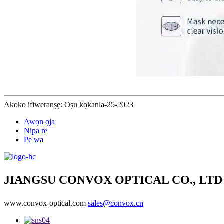
Akoko ifiweranṣẹ: Oṣu kọkanla-25-2023
Awọn ọja
Nipa re
Pe wa
JIANGSU CONVOX OPTICAL CO., LTD
www.convox-optical.com
sales@convox.cn