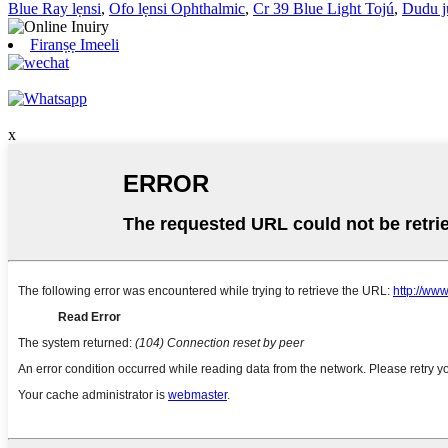
Blue Ray lẹnsi
,
Ofo lẹnsi Ophthalmic
,
Cr 39 Blue Light Tojú
,
Dudu ju
Firanṣẹ Imeeli
x