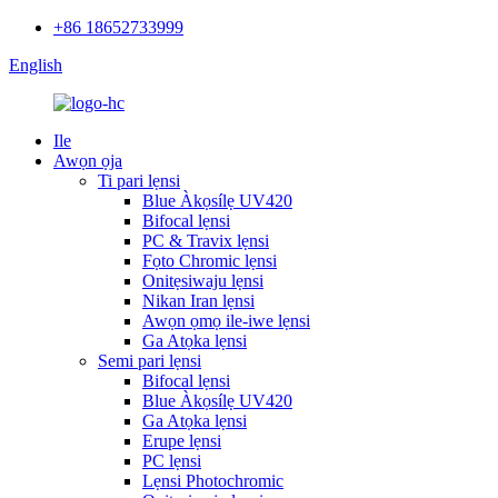
+86 18652733999
English
Ile
Awọn ọja
Ti pari lẹnsi
Blue Àkọsílẹ UV420
Bifocal lẹnsi
PC & Travix lẹnsi
Fọto Chromic lẹnsi
Onitẹsiwaju lẹnsi
Nikan Iran lẹnsi
Awọn ọmọ ile-iwe lẹnsi
Ga Atọka lẹnsi
Semi pari lẹnsi
Bifocal lẹnsi
Blue Àkọsílẹ UV420
Ga Atọka lẹnsi
Erupe lẹnsi
PC lẹnsi
Lẹnsi Photochromic