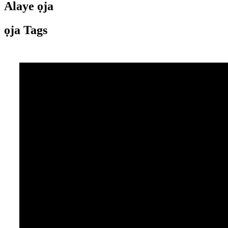
Alaye ọja
ọja Tags