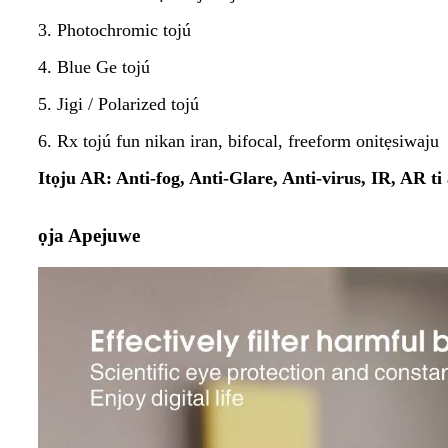
3. Photochromic tojú
4. Blue Ge tojú
5. Jigi / Polarized tojú
6. Rx tojú fun nikan iran, bifocal, freeform onitẹsiwaju
Itọju AR: Anti-fog, Anti-Glare, Anti-virus, IR, AR ti
ọja Apejuwe