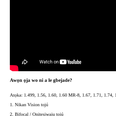
Awọn ọja wo ni a le gbejade?
Atọka: 1.499, 1.56, 1.60, 1.60 MR-8, 1.67, 1.71, 1.74,
1. Nikan Vision tojú
2. Bifocal / Onitẹsiwaju tojú